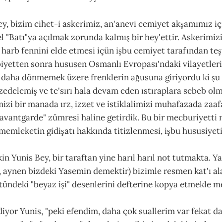
ey, bizim cihet-i askerimiz, an'anevi cemiyet akşamımız i
l "Batı"ya açılmak zorunda kalmış bir hey'ettir. Askerimizi
harb fennini elde etmesi içün işbu cemiyet tarafından teşv
iyetten sonra hususen Osmanlı Evropası'ndaki vilayetleri
ir daha dönmemek üzere frenklerin ağusuna giriyordu ki şu
zedelemiş ve te'sırı hala devam eden ıstıraplara sebeb ol
zi bir manada ırz, izzet ve istiklalimizi muhafazada zaa
avantgarde" zümresi haline getirdik. Bu bir mecburiyetti 
 memleketin gidişatı hakkında titizlenmesi, işbu hususiyeti
akin Yunis Bey, bir taraftan yine harıl harıl not tutmakta.
 aynen bizdeki Yasemin demektir) bizimle resmen kat'ı al
stündeki "beyaz işi" desenlerini defterine kopya etmekle m
diyor Yunis, "peki efendim, daha çok suallerim var fekat da