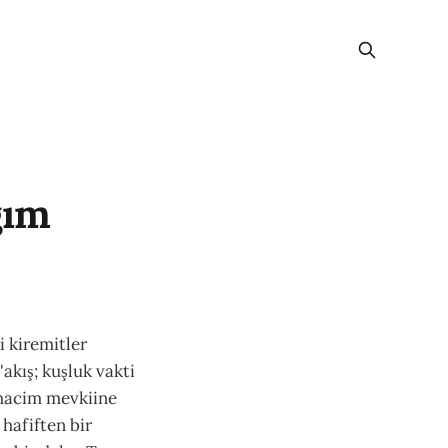
ğım
i kiremitler
akış; kuşluk vakti
hacim mevkiine
 hafiften bir