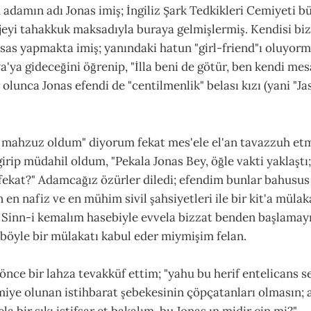
adamın adı Jonas imiş; İngiliz Şark Tedkikleri Cemiyeti 
jeyi tahakkuk maksadıyla buraya gelmişlermiş. Kendisi biz
tisas yapmakta imiş; yanındaki hatun "girl-friend"ı oluyorm
'ya gideceğini öğrenip, "İlla beni de götür, ben kendi mes
 olunca Jonas efendi de "centilmenlik" belası kızı (yani "J
ahzuz oldum" diyorum fekat mes'ele el'an tavazzuh etmi
rip müdahil oldum, "Pekala Jonas Bey, öğle vakti yaklaştı
 fekat?" Adamcağız özürler diledi; efendim bunlar bahusu
 en nafiz ve en mühim sivil şahsiyetleri ile bir kit'a mül
r. Sinn-i kemalım hasebiyle evvela bizzat benden başlama
böyle bir mülakatı kabul eder miymişim felan.
ce bir lahza tevakküf ettim; "yahu bu herif entelicans s
iye olunan istihbarat şebekesinin çöpçatanları olmasın;
a bir sıkı istifsar et bakalım, bu Jonas ın midir çin mi?"