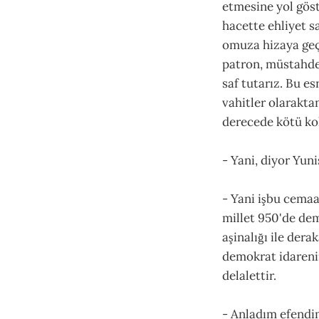
etmesine yol göst
hacette ehliyet s
omuza hizaya geç
patron, müstahde
saf tutarız. Bu e
vahitler olarakta
derecede kötü koka
- Yani, diyor Yuni
- Yani işbu cemaa
millet 950'de dem
aşinalığı ile der
demokrat idarenin
delalettir.
- Anladım efendim