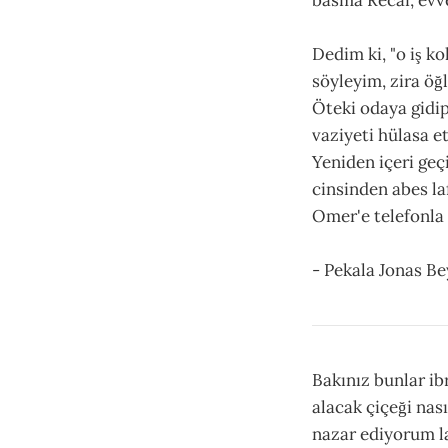
Dedim ki, "o iş k
söyleyim, zira öğ
Öteki odaya gidip
vaziyeti hülasa e
Yeniden içeri geç
cinsinden abes la
Omer'e telefonla 
- Pekala Jonas Be
Bakınız bunlar ibr
alacak çiçeği nası
nazar ediyorum l