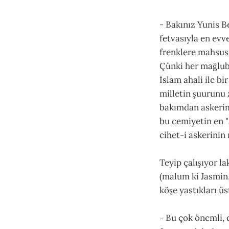
- Bakınız Yunis B
fetvasıyla en evve
frenklere mahsus 
Çünki her mağlub
İslam ahali ile b
milletin şuurunu 
bakımdan askerimi
bu cemiyetin en "
cihet-i askerinin
Teyip çalışıyor l
(malum ki Jasmin,
köşe yastıkları ü
- Bu çok önemli, 