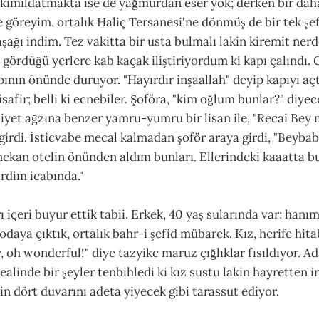
 kımıldatmakta ise de yağmurdan eser yok; derken bir daha
e göreyim, ortalık Haliç Tersanesi'ne dönmüş de bir tek şe
şağı indim. Tez vakitta bir usta bulmalı lakin kiremit nerd
gördüğü yerlere kab kaçak iliştiriyordum ki kapı çalındı
apının önünde duruyor. "Hayırdır inşaallah" deyip kapıyı aç
isafir; belli ki ecnebiler. Şoföra, "kim oğlum bunlar?" diye
lliyet ağzına benzer yamru-yumru bir lisan ile, "Recai Be
 girdi. İsticvabe mecal kalmadan şoför araya girdi, "Beybab
smekan otelin önünden aldım bunları. Ellerindeki kaaatta b
irdim icabında."
 içeri buyur ettik tabii. Erkek, 40 yaş sularında var; hanı
odaya çıktık, ortalık bahr-i şefid mübarek. Kız, herife hit
, oh wonderful!" diye tazyike maruz çığlıklar fısıldıyor. Ad
alinde bir şeyler tenbihledi ki kız sustu lakin hayretten i
n dört duvarını adeta yiyecek gibi tarassut ediyor.