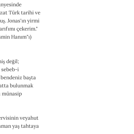
bünyesinde
zat Türk tarihi ve
uş. Jonas'ın yirmi
arıfımı çekerim."
asmin Hanım"ı)
ş değil;
; sebeb-i
s bendeniz başta
akatta bulunmak
yı münasip
ervisinin veyahut
 aman yaş tahtaya