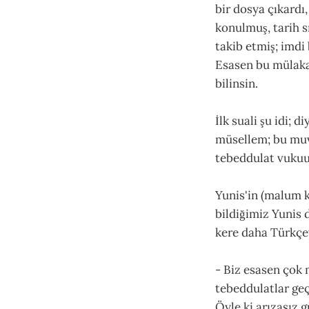
bir dosya çıkardı
konulmuş, tarih sı
takib etmiş; imdi
Esasen bu mülaka
bilinsin.
İlk suali şu idi;
müsellem; bu mu
tebeddulat vukuu 
Yunis'in (malum k
bildiğimiz Yunis 
kere daha Türkçe
- Biz esasen çok 
tebeddulatlar geç
Öyle ki arızasız g