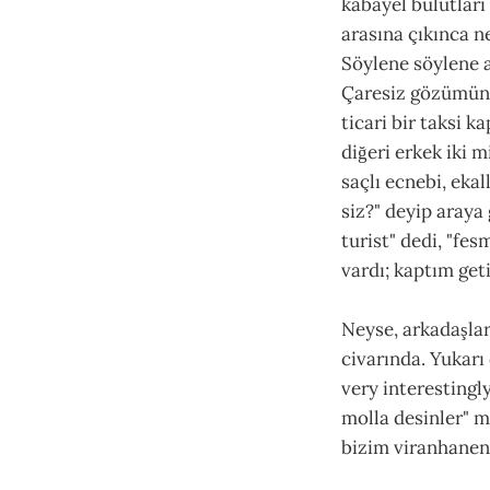
kabayel bulutları
arasına çıkınca n
Söylene söylene a
Çaresiz gözümün 
ticari bir taksi k
diğeri erkek iki m
saçlı ecnebi, eka
siz?" deyip araya
turist" dedi, "fe
vardı; kaptım get
Neyse, arkadaşları
civarında. Yukarı 
very interestingly
molla desinler" me
bizim viranhaneni