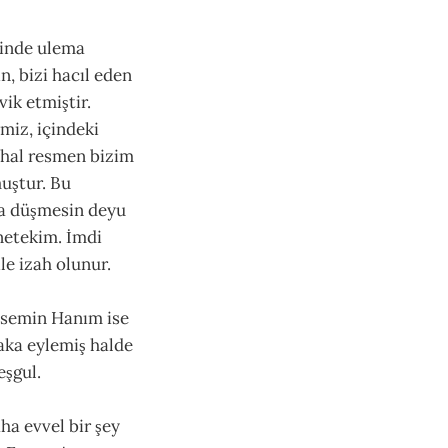
çinde ulema
n, bizi hacıl eden
ik etmiştir.
miz, içindeki
 hal resmen bizim
muştur. Bu
fa düşmesin deyu
netekim. İmdi
le izah olunur.
 Yasemin Hanım ise
aka eylemiş halde
eşgul.
ha evvel bir şey