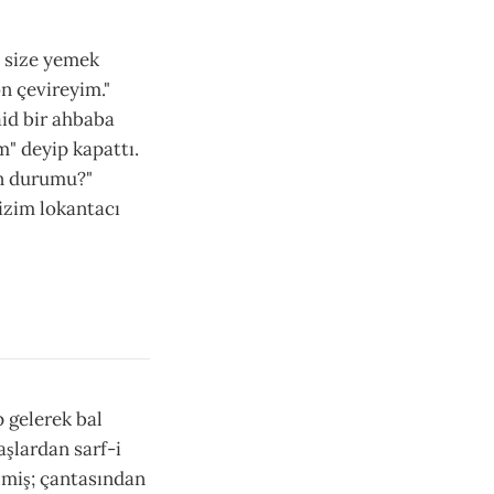
n size yemek
on çevireyim."
aid bir ahbaba
m" deyip kapattı.
ın durumu?"
izim lokantacı
p gelerek bal
aşlardan sarf-i
lmiş; çantasından