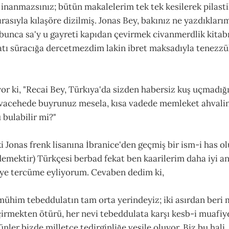
, inanmazsınız; bütün makalelerim tek tek kesilerek pilasti
rasıyla kılaşöre dizilmiş. Jonas Bey, bakınız ne yazdıkları
 bunca sa'y u gayreti kapıdan çevirmek civanmerdlik kitab
tı süracığa dercetmezdim lakin ibret maksadıyla tenezzü
 diyor ki, "Recai Bey, Türkıya'da sizden habersiz kuş uçmadı
vacehede buyrunuz mesela, kısa vadede memleket ahvali
bulabilir mi?"
i Jonas frenk lisanına İbranice'den geçmiş bir ism-i has o
demektir) Türkçesi berbad fekat ben kaarilerim daha iyi an
ye tercüme eyliyorum. Cevaben dedim ki,
mühim tebeddulatın tam orta yerindeyiz; iki asırdan beri
irmekten ötürü, her nevi tebeddulata karşı kesb-i muafiyet
ünler bizde milletçe tedirginliğe vesile oluyor. Biz bu hali,