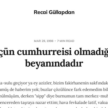
Recai Güllapdan
MAR 29, 1998
7 MIN READ
çün cumhurreisi olmadı
beyanındadır
a-sulu geçiyor ya ey azizler, bizim fakirhanenin sakfındak
önmüş de haberim yok; buzlar çözülünce fark edemedim bil'
gömülmüşüm, derken "sipp" diye burnumun tam merkez-mu
Pencereden taşraya nazar ettim; hava fevkalade latif, vakıa