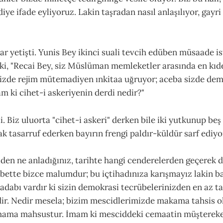
diye ifade eyliyoruz. Lakin taşradan nasıl anlaşılıyor, gayri 
r yetişti. Yunis Bey ikinci suali tevcih edüben müsaade i
 ki, "Recai Bey, siz Müslüman memleketler arasında en kı
sizde rejim mütemadiyen ınkitaa uğruyor; aceba sizde dem
 ki cihet-i askeriyenin derdi nedir?"
i. Biz uluorta "cihet-i askeri" derken bile iki yutkunup beş
ak tasarruf ederken bayırın frengi paldır-küldür sarf ediyo
den ne anladığınız, tarihte hangi cenderelerden geçerek 
elbette bizce malumdur; bu içtihadınıza karışmayız lakin b
adabı vardır ki sizin demokrasi tecrübelerinizden en az tar
dir. Nedir mesela; bizim mescidlerimizde makama tahsis o
 imama mahsustur. İmam ki mesciddeki cemaatin müşterek