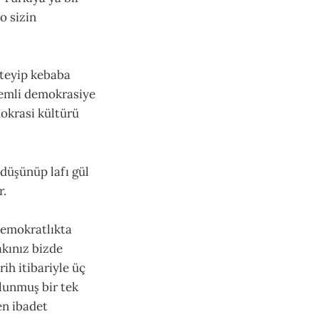
o sizin
steyip kebaba
demli demokrasiye
okrasi kültürü
 düşünüp lafı gül
r.
demokratlıkta
akınız bizde
ih itibariyle üç
lunmuş bir tek
en ibadet