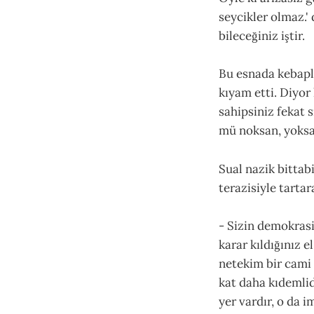
seycikler olmaz.' 
bileceğiniz iştir.
Bu esnada kebapla
kıyam etti. Diyor
sahipsiniz fekat 
mü noksan, yoksam
Sual nazik bittabi
terazisiyle tartar
- Sizin demokrasi
karar kıldığınız 
netekim bir cami 
kat daha kıdemli
yer vardır, o da