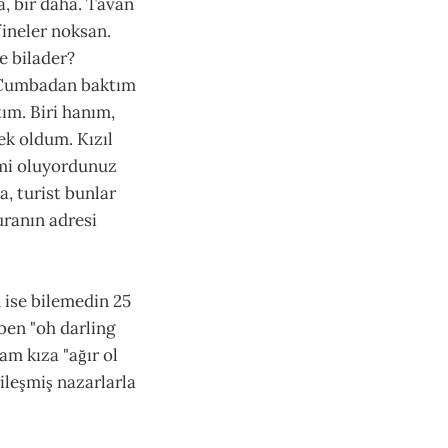
, bir daha. Tavan
fineler noksan.
e bilader?
. Cumbadan baktım
tım. Biri hanım,
cek oldum. Kızıl
y mi oluyordunuz
a, turist bunlar
uranın adresi
m ise bilemedin 25
aben "oh darling
am kıza "ağır ol
rileşmiş nazarlarla