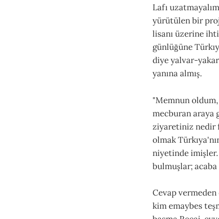
Lafı uzatmayalım 
yürütülen bir pro
lisanı üzerine ih
günlüğüne Türkıya
diye yalvar-yakar
yanına almış.
"Memnun oldum, m
mecburan araya gi
ziyaretiniz nedir
olmak Türkıya'nın
niyetinde imişle
bulmuşlar; acaba 
Cevap vermeden ön
kim emaybes teşm
basma Recai, evvel