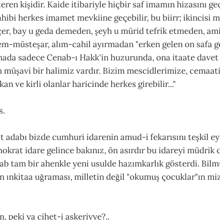
eren kişidir. Kaide itibariyle hiçbir saf imamın hizasını ge
ahibi herkes imamet mevkiine geçebilir, bu biirr; ikincisi
er, bay u geda demeden, şeyh u mürid tefrik etmeden, am
m-müsteşar, alım-cahil ayırmadan "erken gelen on safa g
snada sadece Cenab-ı Hakk'in huzurunda, ona itaate davet
n müşavi bir halimiz vardır. Bizim mescidlerimize, cemaat
n ve kirli olanlar haricinde herkes girebilir..."
s.
t adabı bizde cumhuri idarenin amud-i fekarısını teşkil ey
okrat idare gelince bakınız, ön asırdır bu idareyi müdrik 
akab tam bir ahenkle yeni usulde hazımkarlık gösterdi. Bi
 ınkitaa uğraması, milletin değil "okumuş çocuklar"ın miz
, peki ya cihet-i askeriyye?..