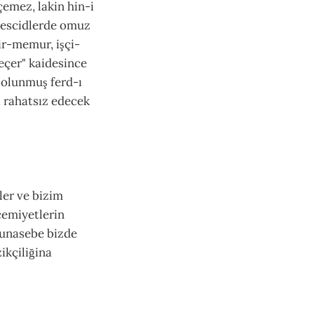
çemez, lakin hin-i
 mescidlerde omuz
ir-memur, işçi-
eçer" kaidesince
 olunmuş ferd-ı
i rahatsız edecek
ler ve bizim
cemiyetlerin
lmunasebe bizde
ikçiliğina