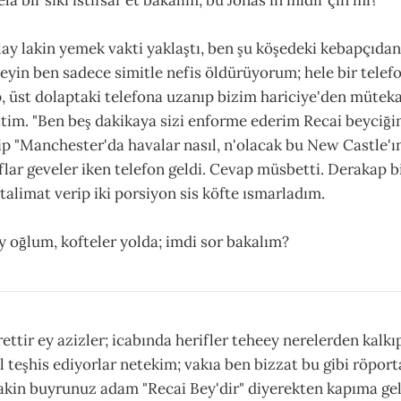
olay lakin yemek vakti yaklaştı, ben şu köşedeki kebapçıda
leyin ben sadece simitle nefis öldürüyorum; hele bir telef
, üst dolaptaki telefona uzanıp bizim hariciye'den mütek
ttim. "Ben beş dakikaya sizi enforme ederim Recai beyciği
ip "Manchester'da havalar nasıl, n'olacak bu New Castle'
flar geveler iken telefon geldi. Cevap müsbetti. Derakap b
talimat verip iki porsiyon sis köfte ısmarladım.
y oğlum, kofteler yolda; imdi sor bakalım?
ettir ey azizler; icabında herifler teheey nerelerden kalkı
l teşhis ediyorlar netekim; vakıa ben bizzat bu gibi röport
akin buyrunuz adam "Recai Bey'dir" diyerekten kapıma ge