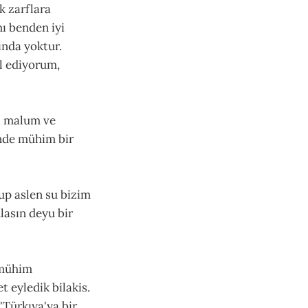
k zarflara
mı benden iyi
ında yoktur.
l ediyorum,
ğı malum ve
nde mühim bir
lup aslen su bizim
lasın deyu bir
 mühim
 eyledik bilakis.
 'Türkıya'ya bir