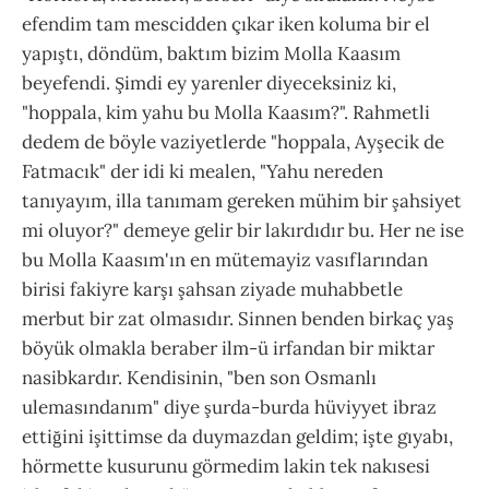
efendim tam mescidden çıkar iken koluma bir el
yapıştı, döndüm, baktım bizim Molla Kaasım
beyefendi. Şimdi ey yarenler diyeceksiniz ki,
"hoppala, kim yahu bu Molla Kaasım?". Rahmetli
dedem de böyle vaziyetlerde "hoppala, Ayşecik de
Fatmacık" der idi ki mealen, "Yahu nereden
tanıyayım, illa tanımam gereken mühim bir şahsiyet
mi oluyor?" demeye gelir bir lakırdıdır bu. Her ne ise
bu Molla Kaasım'ın en mütemayiz vasıflarından
birisi fakiyre karşı şahsan ziyade muhabbetle
merbut bir zat olmasıdır. Sinnen benden birkaç yaş
böyük olmakla beraber ilm-ü irfandan bir miktar
nasibkardır. Kendisinin, "ben son Osmanlı
ulemasındanım" diye şurda-burda hüviyyet ibraz
ettiğini işittimse da duymazdan geldim; işte gıyabı,
hörmette kusurunu görmedim lakin tek nakısesi