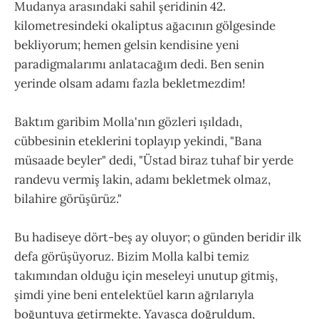
Mudanya arasındaki sahil şeridinin 42.
kilometresindeki okaliptus ağacının gölgesinde
bekliyorum; hemen gelsin kendisine yeni
paradigmalarımı anlatacağım dedi. Ben senin
yerinde olsam adamı fazla bekletmezdim!
Baktım garibim Molla'nın gözleri ışıldadı,
cübbesinin eteklerini toplayıp yekindi, "Bana
müsaade beyler" dedi, "Üstad biraz tuhaf bir yerde
randevu vermiş lakin, adamı bekletmek olmaz,
bilahire görüşürüz."
Bu hadiseye dört-beş ay oluyor; o günden beridir ilk
defa görüşüyoruz. Bizim Molla kalbi temiz
takımından olduğu için meseleyi unutup gitmiş,
şimdi yine beni entelektüel karın ağrılarıyla
boğuntuya getirmekte. Yavaşça doğruldum,