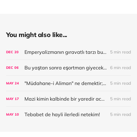
You might also like...
Emperyalizmanın gıravatlı tarzı bu ise, fanilalı tarzı nasıl olur bilader?
5 min read
DEC
20
Bu yaştan sonra eşortman giyecek halim yok; badema işi sıkı tutunuz bakalım!
6 min read
DEC
06
"Müdahane-i Aliman" ne demektir; o beyandadır!
5 min read
MAY
24
Mazi kimin kalbinde bir yaredir aceba?
5 min read
MAY
17
Tebabet de hayli ilerledi netekim!
5 min read
MAY
10