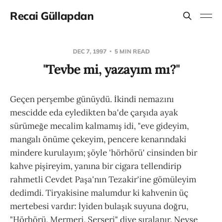
Recai Güllapdan
DEC 7, 1997
5 MIN READ
"Tevbe mi, yazayım mı?"
Geçen perşembe günüydü. İkindi nemazını
mescidde eda eyledikten ba'de çarşıda ayak
sürümeğe mecalim kalmamış idi, "eve gideyim,
mangalı önüme çekeyim, pencere kenarındaki
mindere kurulayım; şöyle 'hörhörü' cinsinden bir
kahve pişireyim, yanına bir cigara tellendirip
rahmetli Cevdet Paşa'nın Tezakir'ine gömüleyim
dedimdi. Tiryakisine malumdur ki kahvenin üç
mertebesi vardır: İyiden bulaşık suyuna doğru,
"Hörhörü, Mermeri, Serseri" diye sıralanır. Neyse