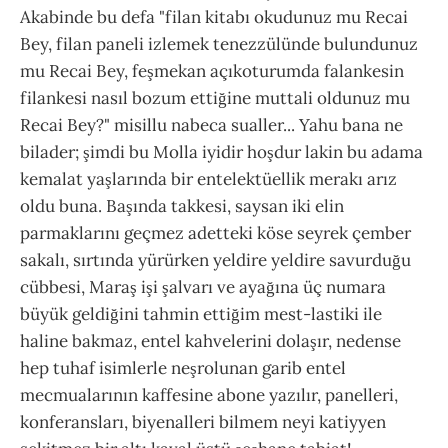
Akabinde bu defa "filan kitabı okudunuz mu Recai
Bey, filan paneli izlemek tenezzülünde bulundunuz
mu Recai Bey, feşmekan açıkoturumda falankesin
filankesi nasıl bozum ettiğine muttali oldunuz mu
Recai Bey?" misillu nabeca sualler... Yahu bana ne
bilader; şimdi bu Molla iyidir hoşdur lakin bu adama
kemalat yaşlarında bir entelektüellik merakı arız
oldu buna. Başında takkesi, saysan iki elin
parmaklarını geçmez adetteki köse seyrek çember
sakalı, sırtında yürürken yeldire yeldire savurduğu
cübbesi, Maraş işi şalvarı ve ayağına üç numara
büyük geldiğini tahmin ettiğim mest-lastiki ile
haline bakmaz, entel kahvelerini dolaşır, nedense
hep tuhaf isimlerle neşrolunan garib entel
mecmualarının kaffesine abone yazılır, panelleri,
konferansları, biyenalleri bilmem neyi katiyyen