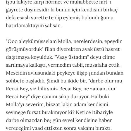
işbu fakiyre karşı hörmet ve muhabbette fart-ı
gayrete düşmesidir ki bunun için kendisini birkaç
defa esaslı surette te'dip eylemiş bulunduğumu
hatırlamaktayım şahsan.
"Ooo aleykümüsselam Molla, nerelerdesin, epeydir
görüşmüyorduk" filan diyerekten ayak üstü hasret
dağıtmaya koyulduk. "Vaay üstadım" deyu elime
sarılmaya kalkıştı, vermedim tabii, musafaha ettik.
Mescidin avlusundaki peykeye ilişip şundan bundan
sohbete başladık. Şimdi bu ikide bir, "darbe olur mu
Recai Bey, siz bilirsiniz Recai Bey, ne zaman olur
Recai Bey" diye canımı sıkıp duruyor. Halbuki
Molla'yı severim, bizzat lakin adam kendisini
sevmeğe fursat bırakmıyor ki? Netice itibariyle
darbe olmazdan beş gün evvel kendisine haber
vereceğimi vaad ettikten sonra yakamı bıraktı.