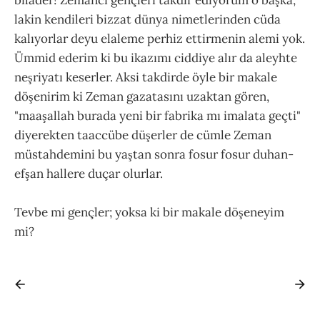
bilader! Zemancı gençleri takdir ediyorum o başka,
lakin kendileri bizzat dünya nimetlerinden cüda
kalıyorlar deyu elaleme perhiz ettirmenin alemi yok.
Ümmid ederim ki bu ikazımı ciddiye alır da aleyhte
neşriyatı keserler. Aksi takdirde öyle bir makale
döşenirim ki Zeman gazatasını uzaktan gören,
"maaşallah burada yeni bir fabrika mı imalata geçti"
diyerekten taaccübe düşerler de cümle Zeman
müstahdemini bu yaştan sonra fosur fosur duhan-
efşan hallere duçar olurlar.
Tevbe mi gençler; yoksa ki bir makale döşeneyim
mi?