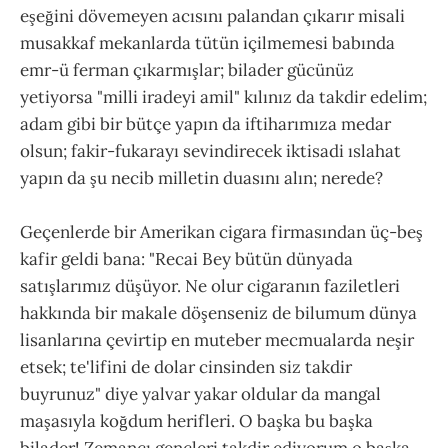
eşeğini dövemeyen acısını palandan çıkarır misali
musakkaf mekanlarda tütün içilmemesi babında
emr-ü ferman çıkarmışlar; bilader gücünüz
yetiyorsa "milli iradeyi amil" kılınız da takdir edelim;
adam gibi bir bütçe yapın da iftiharımıza medar
olsun; fakir-fukarayı sevindirecek iktisadi ıslahat
yapın da şu necib milletin duasını alın; nerede?
Geçenlerde bir Amerikan cigara firmasından üç-beş
kafir geldi bana: "Recai Bey bütün dünyada
satışlarımız düşüyor. Ne olur cigaranın faziletleri
hakkında bir makale döşenseniz de bilumum dünya
lisanlarına çevirtip en muteber mecmualarda neşir
etsek; te'lifini de dolar cinsinden siz takdir
buyrunuz" diye yalvar yakar oldular da mangal
maşasıyla koğdum herifleri. O başka bu başka