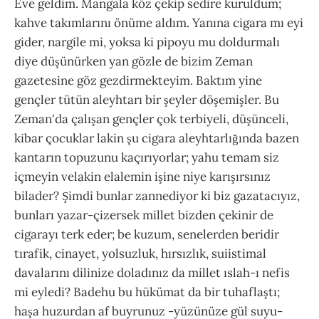
Eve geldim. Mangala köz çekip sedire kuruldum;
kahve takımlarını önüme aldım. Yanına cigara mı eyi
gider, nargile mi, yoksa ki pipoyu mu doldurmalı
diye düşünürken yan gözle de bizim Zeman
gazetesine göz gezdirmekteyim. Baktım yine
gençler tütün aleyhtarı bir şeyler döşemişler. Bu
Zeman'da çalışan gençler çok terbiyeli, düşünceli,
kibar çocuklar lakin şu cigara aleyhtarlığında bazen
kantarın topuzunu kaçırıyorlar; yahu temam siz
içmeyin velakin elalemin işine niye karışırsınız
bilader? Şimdi bunlar zannediyor ki biz gazatacıyız,
bunları yazar-çizersek millet bizden çekinir de
cigarayı terk eder; be kuzum, senelerden beridir
tırafik, cinayet, yolsuzluk, hırsızlık, suiistimal
davalarını dilinize doladınız da millet ıslah-ı nefis
mi eyledi? Badehu bu hükümat da bir tuhaflaştı;
haşa huzurdan af buyrunuz -yüzünüze gül suyu-