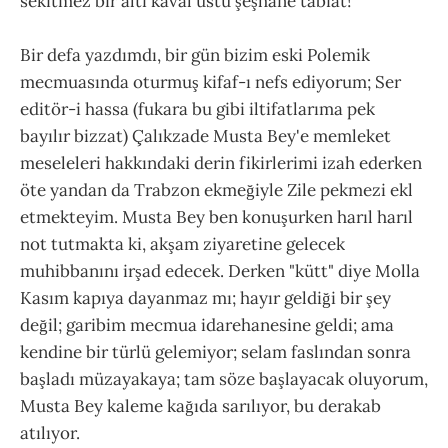
sekitmez bir altı kaval üstü şeşhane tabiat!
Bir defa yazdımdı, bir gün bizim eski Polemik
mecmuasında oturmuş kifaf-ı nefs ediyorum; Ser
editör-i hassa (fukara bu gibi iltifatlarıma pek
bayılır bizzat) Çalıkzade Musta Bey'e memleket
meseleleri hakkındaki derin fikirlerimi izah ederken
öte yandan da Trabzon ekmeğiyle Zile pekmezi ekl
etmekteyim. Musta Bey ben konuşurken harıl harıl
not tutmakta ki, akşam ziyaretine gelecek
muhibbanını irşad edecek. Derken "kütt" diye Molla
Kasım kapıya dayanmaz mı; hayır geldiği bir şey
değil; garibim mecmua idarehanesine geldi; ama
kendine bir türlü gelemiyor; selam faslından sonra
başladı müzayakaya; tam söze başlayacak oluyorum,
Musta Bey kaleme kağıda sarılıyor, bu derakab
atılıyor.