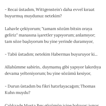
- Recai üstadım, Wittgenstein'ı daha evvel kıraat
buyurmuş muydunuz netekim?
Lahavle çekiyorum; "tamam sözüm bitsin oraya
geliriz" manasına işaretler yapıyorum; anlamıyor;
tam söze başlıyorum bu yine yerinde duramıyor,
- Tabii üstadım; netekim Habermas buyuruyor ki...
Allahümme sabirin.. duymamış gibi yapıyor lakırdıya
devama yelteniyorum; bu yine sözümü kesiyor,
- Durun üstadım bu fikri hatırlayacağım; Thomas
Kuhn muydu?
Çalıkzade Musta Bey gözümün içine bakıyor; işmar